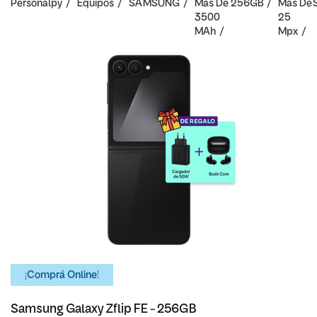
Personalpy
Equipos
SAMSUNG
Mas De
256GB
Mas De
S
3500
25
MAh
Mpx
¡Comprá Online!
Samsung Galaxy Zflip FE - 256GB