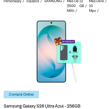
Personalpy
Equipos
SAMSUNG
Mas De
12
Mas De
SI
3500
GB
10
MAh
Mpx
¡Comprá Online!
Samsung Galaxy S26 Ultra Azul - 256GB