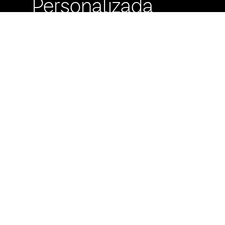
Personalizada
Buzón de
Sugerencias
Servicio Técnico
Máximo Lira 522 c/
Avda. España -