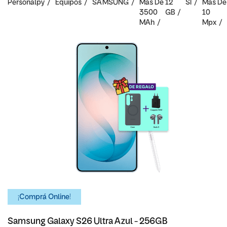
Personalpy
Equipos
SAMSUNG
Mas De
12
SI
Mas De
3500
GB
10
MAh
Mpx
¡Comprá Online!
Samsung Galaxy S26 Ultra Azul - 256GB