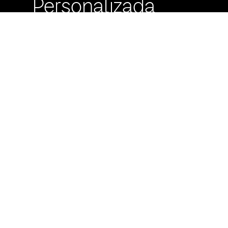
Personalizada
Buzón de
Sugerencias
Servicio Técnico
Máximo Lira 522 c/
Avda. España -