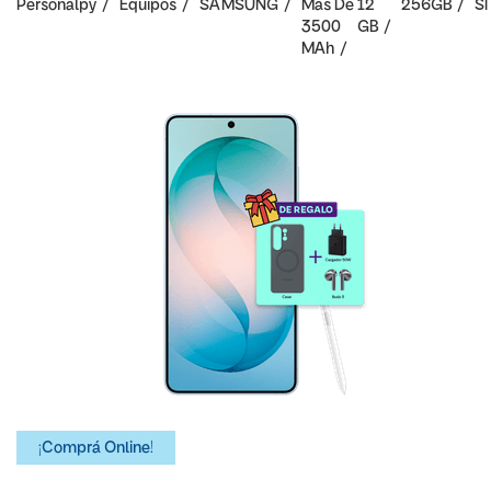
Personalpy
Equipos
SAMSUNG
Mas De
12
256GB
SI
3500
GB
MAh
¡Comprá Online!