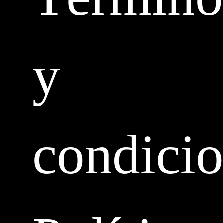
y
condici