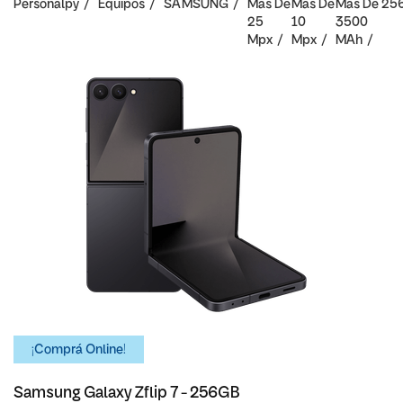
Personalpy
Equipos
SAMSUNG
Mas De
Mas De
Mas De
25
25
10
3500
Mpx
Mpx
MAh
¡Comprá Online!
Samsung Galaxy Zflip 7 - 256GB