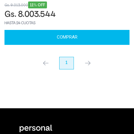
11% OFF
Gs. 9.013.000
Gs. 8.003.544
HASTA 24 CUOTAS
COMPRAR
anterior
1
próximo