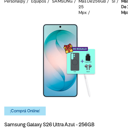
Personalpy
Equipos
SAMSUNG
Mas De
256GB
SI
Ma
25
De 
Mpx
Mp
¡Comprá Online!
Samsung Galaxy S26 Ultra Azul - 256GB