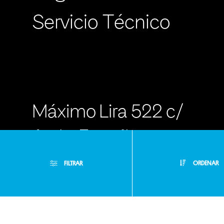
Servicio Técnico
Máximo Lira 522 c/
Avda. España -
Asunción Paraguay
FILTRAR
ORDENAR
- RA +595 971
100000
Filtros Aplicados
Menor Precio