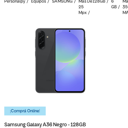
Personalpy
Equipos
SAMSUNG
Mas De
128GB
6
Ma
25
GB
35
Mpx
M
¡Comprá Online!
Samsung Galaxy A36 Negro - 128GB