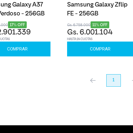
ung Galaxy A37
Samsung Galaxy Zflip
Verdoso - 256GB
FE - 256GB
17% OFF
11% OFF
3.000
Gs. 6.758.000
2.901.339
Gs. 6.001.104
CUOTAS
HASTA 24 CUOTAS
COMPRAR
COMPRAR
anterior
1
pr