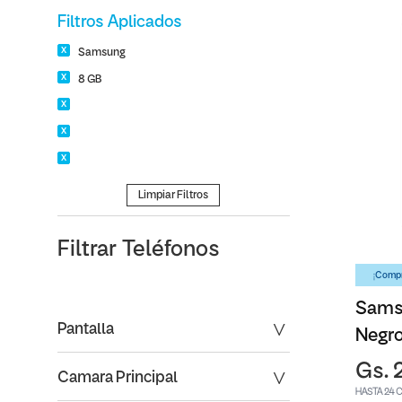
Filtros Aplicados
Samsung
8 GB
Limpiar Filtros
Filtrar
Teléfonos
¡Compr
Sams
Pantalla
Negr
Gs. 
Camara Principal
HASTA 24 