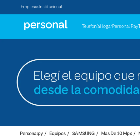
Empresas
Institucional
Telefonía
Hogar
Personal Pay
Personalpy
Equipos
SAMSUNG
Mas De 10 Mpx