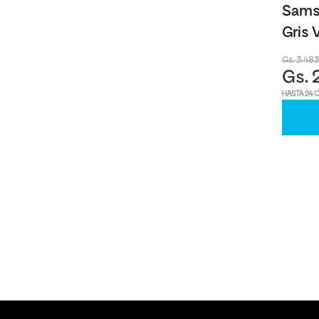
Sams
Gris 
Gs. 3.48
Gs. 
HASTA 24 