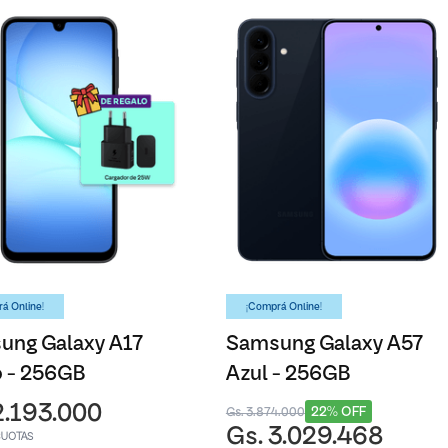
á Online!
¡Comprá Online!
ung Galaxy A17
Samsung Galaxy A57
o - 256GB
Azul - 256GB
2.193.000
22% OFF
Gs. 3.874.000
Gs. 3.029.468
CUOTAS