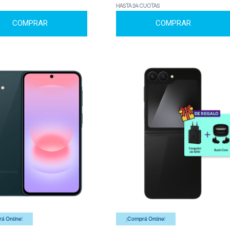
HASTA 24 CUOTAS
COMPRAR
COMPRAR
á Online!
¡Comprá Online!