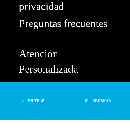
privacidad
Preguntas frecuentes
Atención
Personalizada
Buzón de
Sugerencias
FILTRAR
ORDENAR
Servicio Técnico
Filtros Aplicados