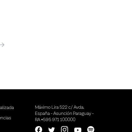
óximo
Máximo Lira 522 c/ Avda.
alizada
España - Asunción Paraguay -
encias
RA +595 971 100000