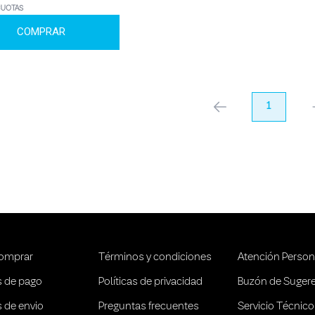
CUOTAS
COMPRAR
anterior
1
pr
omprar
Términos y condiciones
Atención Person
 de pago
Políticas de privacidad
Buzón de Suger
 de envio
Preguntas frecuentes
Servicio Técnico