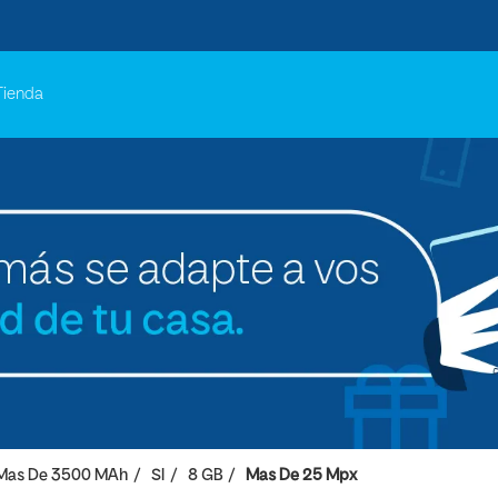
Tienda
Mas De 3500 MAh
SI
8 GB
Mas De 25 Mpx