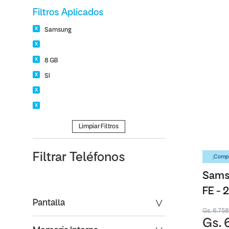
Filtros Aplicados
Samsung
8 GB
SI
Limpiar Filtros
Filtrar
Teléfonos
¡Compr
Samsu
FE -
Pantalla
Gs. 6.75
Gs. 