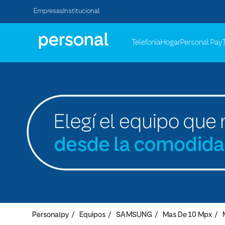
Empresas
Institucional
Telefonía
Hogar
Personal Pay
Personalpy
Equipos
SAMSUNG
Mas De 10 Mpx