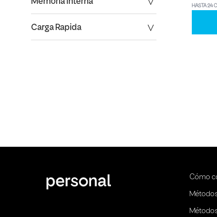
Memoria Interna
HASTA 24 
Carga Rapida
Cómo c
Métodos
Métodos