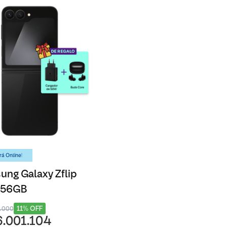
á Online!
ng Galaxy Zflip
 256GB
11% OFF
8.000
6.001.104