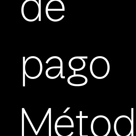
de
pago
Métod