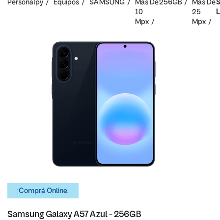
Personalpy
Equipos
SAMSUNG
Mas De
256GB
Mas De
S
10
25
L
Mpx
Mpx
¡Comprá Online!
Samsung Galaxy A57 Azul - 256GB