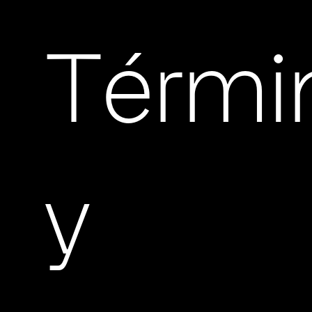
Térmi
y