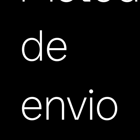
de
envio