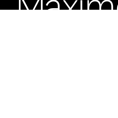
Máxim
Lira
522