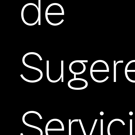
de
Suger
Servic