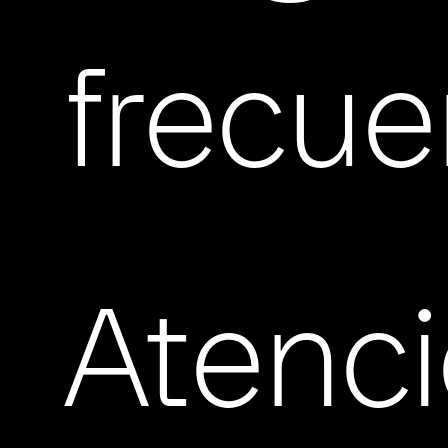
frecue
Atenc