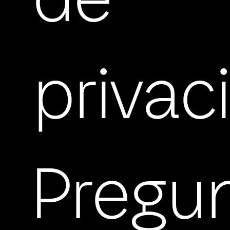
de
privac
Pregu