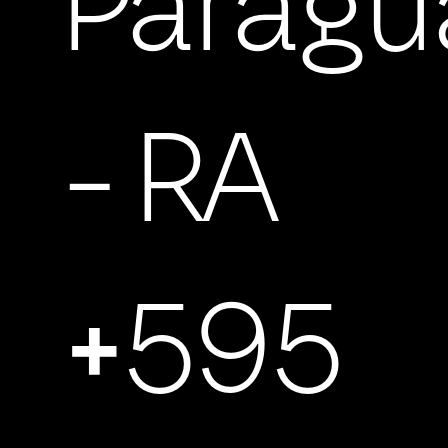
Paragu
- RA
+595