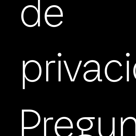
de
privac
Pregu