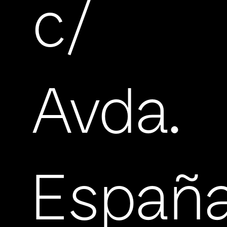
c/
Avda.
Españ