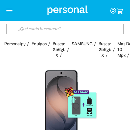
Personalpy
Equipos
Busca:
SAMSUNG
Busca:
Mas D
256gb
256gb
10
X
X
Mpx