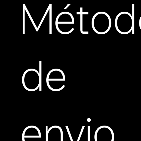
Métod
de
envio