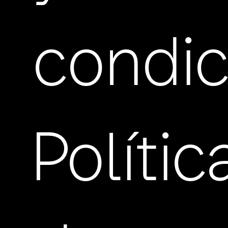
condic
Polític