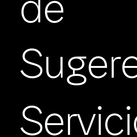
de
Suger
Servic