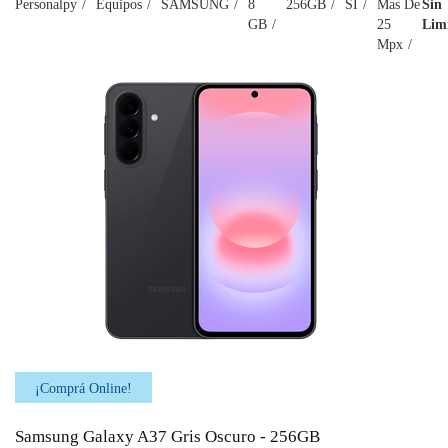
Personalpy
Equipos
SAMSUNG
8
256GB
SI
Mas De
Sin
GB
25
Lim
Mpx
¡Comprá Online!
Samsung Galaxy A37 Gris Oscuro - 256GB