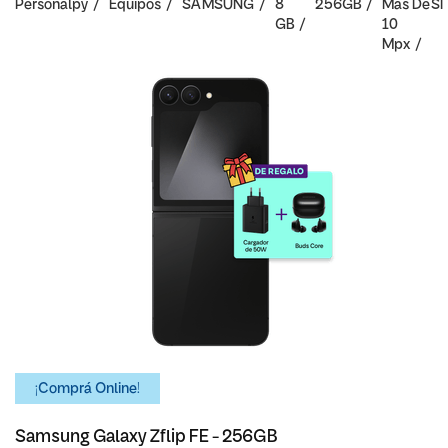
Personalpy
Equipos
SAMSUNG
8
256GB
Mas De
SI
GB
10
Mpx
¡Comprá Online!
Samsung Galaxy Zflip FE - 256GB