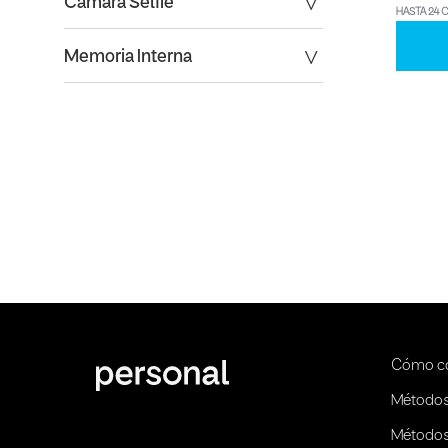
Camara Selfie
HASTA 24 
Memoria Interna
Cómo c
Métodos
Métodos