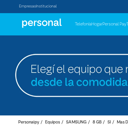
Empresas
Institucional
Telefonía
Hogar
Personal Pay
Personalpy
Equipos
SAMSUNG
8 GB
SI
Mas 