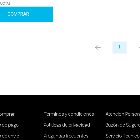
CUOTAS
COMPRAR
anterior
1
pr
omprar
Términos y condiciones
Atención Person
 de pago
Políticas de privacidad
Buzón de Suger
 de envio
Preguntas frecuentes
Servicio Técnico