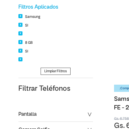
Filtros Aplicados
Samsung
SI
8 GB
SI
Limpiar Filtros
Filtrar
Teléfonos
¡Compr
Samsu
FE -
Pantalla
Gs. 6.75
Gs. 