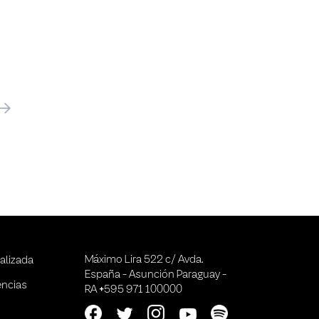
óximo
Máximo Lira 522 c/ Avda.
alizada
España - Asunción Paraguay -
encias
RA +595 971 100000