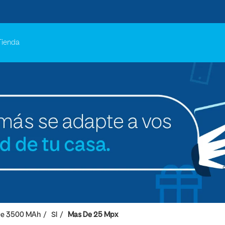
Tienda
De 3500 MAh
SI
Mas De 25 Mpx