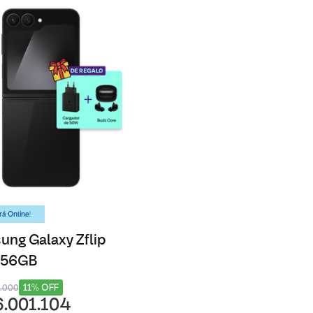
á Online!
ng Galaxy Zflip
 256GB
11% OFF
8.000
6.001.104