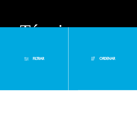
Términos y
condiciones
FILTRAR
ORDENAR
Políticas de
Filtros Aplicados
privacidad
Menor Precio
Limpiar Filtros
Mayor Precio
Preguntas