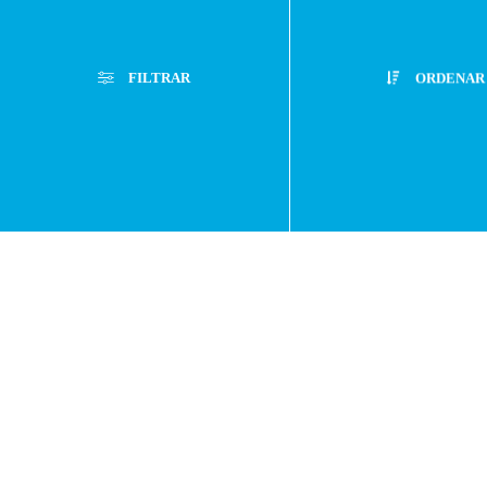
Preguntas
FILTRAR
ORDENAR
frecuentes
Filtros Aplicados
Atención
Menor Precio
Limpiar Filtros
Mayor Precio
Personaliza
Mejor Descuento
Lanzamientos