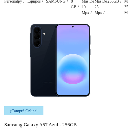
Personalpy
Equipos
SAMSUNG
8
Mas De
Mas De
256GB
M
GB
10
25
3
Mpx
Mpx
M
¡Comprá Online!
Samsung Galaxy A57 Azul - 256GB