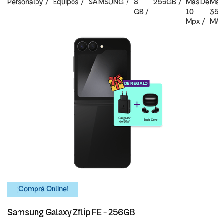
Personalpy
Equipos
SAMSUNG
8
256GB
Mas De
Ma
GB
10
3
Mpx
M
¡Comprá Online!
Samsung Galaxy Zflip FE - 256GB