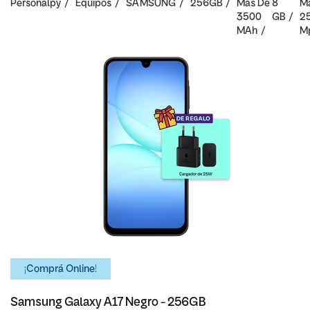
Personalpy
Equipos
SAMSUNG
256GB
Mas De
8
M
3500
GB
2
MAh
M
¡Comprá Online!
Samsung Galaxy A17 Negro - 256GB