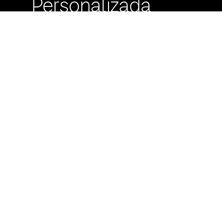
Personalizada
Buzón de
Sugerencias
Servicio Técnico
Máximo Lira 522 c/
Avda. España -