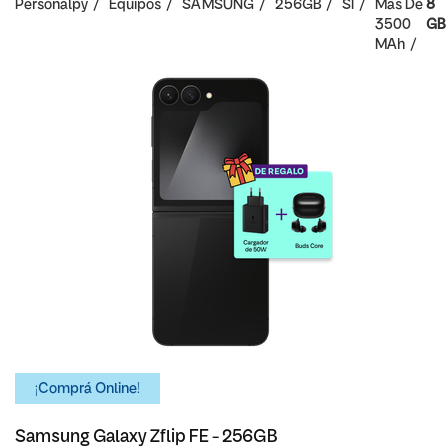
Personalpy
Equipos
SAMSUNG
256GB
SI
Mas De
8
3500
GB
MAh
¡Comprá Online!
Samsung Galaxy Zflip FE - 256GB