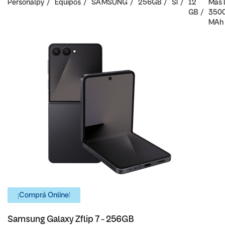
Personalpy
Equipos
SAMSUNG
256GB
SI
12
Mas 
GB
350
MAh
¡Comprá Online!
Samsung Galaxy Zflip 7 - 256GB