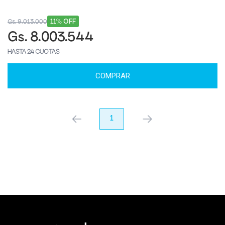
11% OFF
Gs. 9.013.000
Gs. 8.003.544
HASTA 24 CUOTAS
COMPRAR
anterior
1
próximo