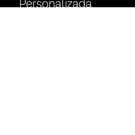
Personalizada
Buzón de
Sugerencias
Servicio Técnico
Máximo Lira 522 c/
Avda. España -