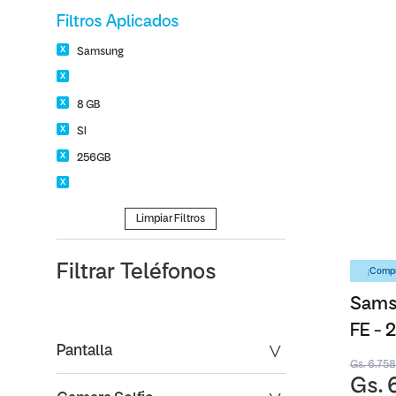
Filtros Aplicados
Samsung
8 GB
SI
256GB
Limpiar Filtros
Filtrar
Teléfonos
¡Compr
Samsu
FE -
Pantalla
Gs. 6.75
Gs. 