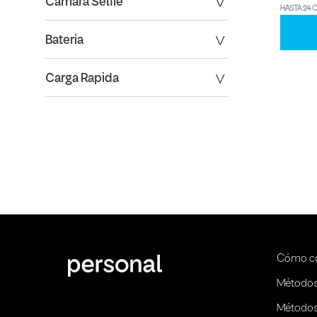
Camara Selfie
HASTA 24 
Bateria
Carga Rapida
Cómo c
Métodos
Métodos