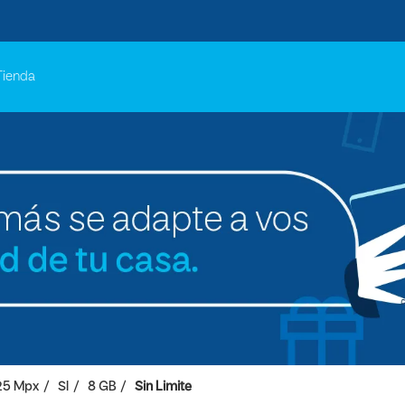
Tienda
25 Mpx
SI
8 GB
Sin Limite