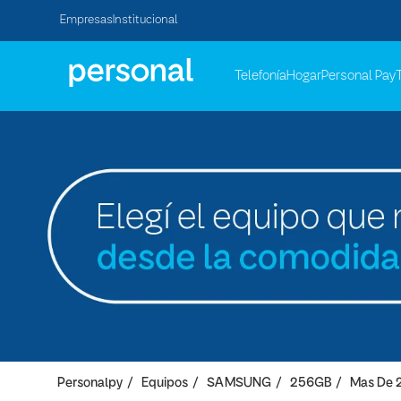
Empresas
Institucional
Telefonía
Hogar
Personal Pay
Personalpy
Equipos
SAMSUNG
256GB
Mas De 