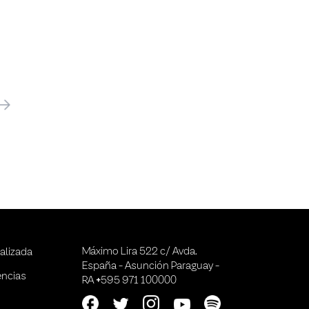
óximo
Máximo Lira 522 c/ Avda.
alizada
España - Asunción Paraguay -
encias
RA +595 971 100000