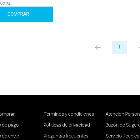
CUOTAS
COMPRAR
anterior
1
pr
omprar
Términos y condiciones
Atención Person
 de pago
Políticas de privacidad
Buzón de Suger
 de envio
Preguntas frecuentes
Servicio Técnico