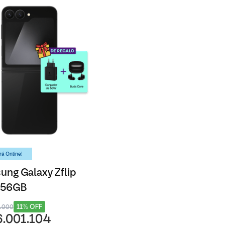
á Online!
ng Galaxy Zflip
 256GB
11% OFF
8.000
6.001.104