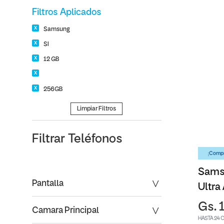
Filtros Aplicados
Samsung
SI
12 GB
256GB
Limpiar Filtros
Filtrar
Teléfonos
¡Compr
Sams
Pantalla
Ultra
Gs. 
Camara Principal
HASTA 24 