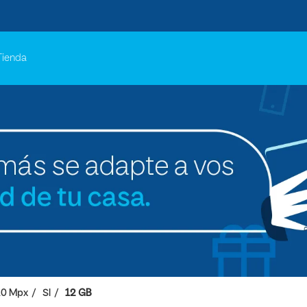
Tienda
10 Mpx
SI
12 GB