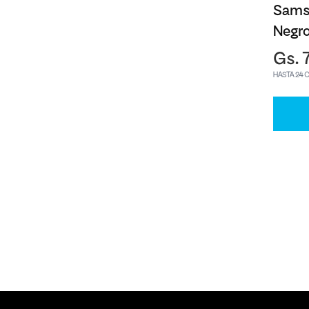
Sams
Negr
Gs. 
HASTA 24 