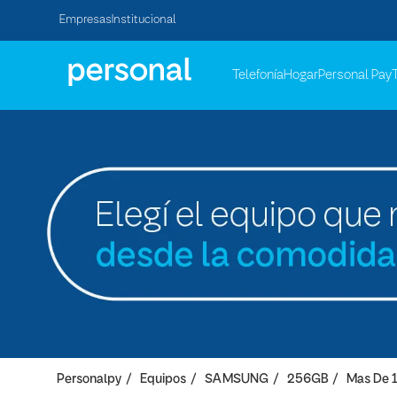
Empresas
Institucional
Telefonía
Hogar
Personal Pay
Personalpy
Equipos
SAMSUNG
256GB
Mas De 