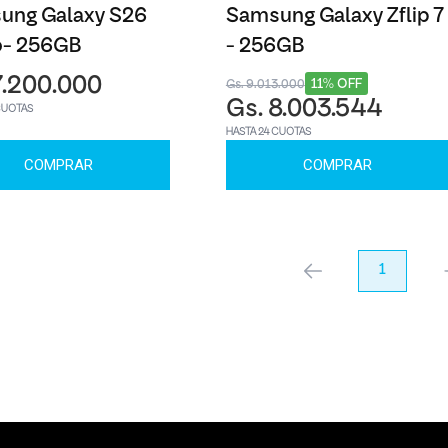
ung Galaxy S26
Samsung Galaxy Zflip 7
o- 256GB
- 256GB
7.200.000
11% OFF
Gs. 9.013.000
Gs. 8.003.544
CUOTAS
HASTA 24 CUOTAS
COMPRAR
COMPRAR
anterior
1
pr