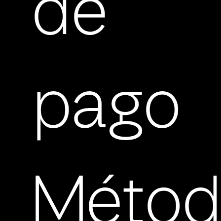
de
pago
Métod