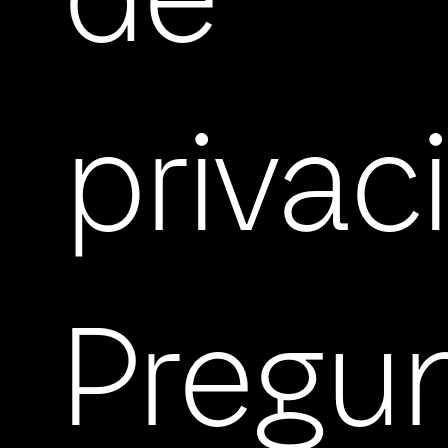
de
privac
Pregu