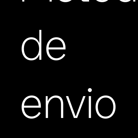
de
envio