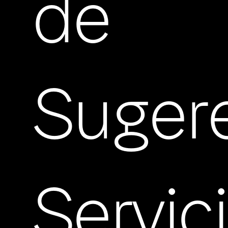
de
Suger
Servic