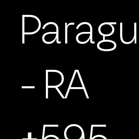
Parag
- RA