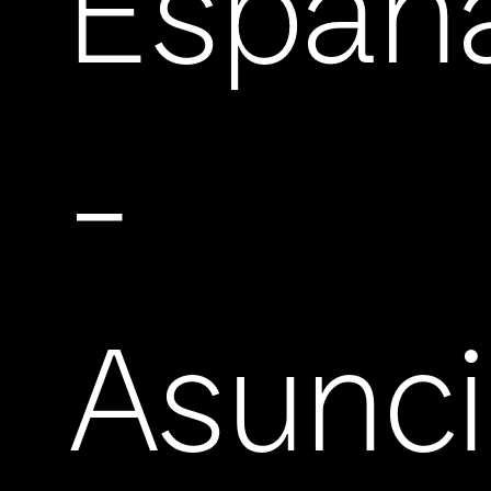
Españ
-
Asunc