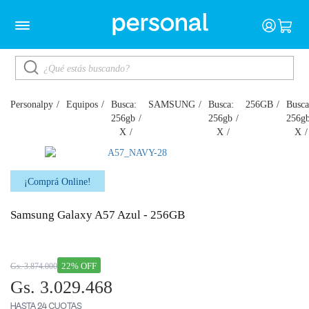
Personalpy
Equipos
Busca:
SAMSUNG
Busca:
256GB
Busca
256gb
256gb
256g
X
X
X
¡Comprá Online!
Samsung Galaxy A57 Azul - 256GB
22% OFF
Gs. 3.874.000
Gs. 3.029.468
HASTA 24 CUOTAS