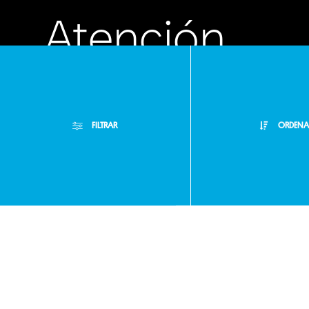
Atención
Personalizad
FILTRAR
ORDENA
Buzón de
Filtros Aplicados
Sugerencias
Menor Precio
Limpiar Filtros
Mayor Precio
Servicio