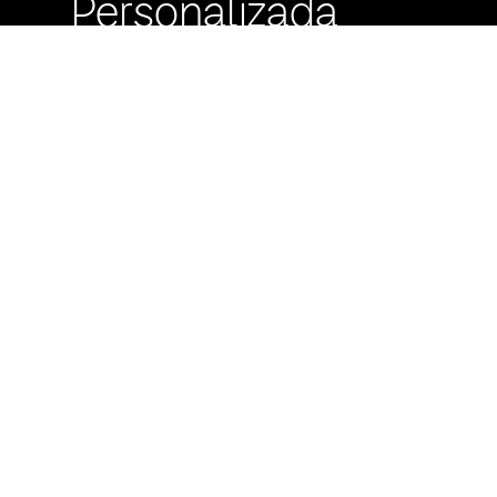
Personalizada
Buzón de
Sugerencias
Servicio Técnico
Máximo Lira 522 c/
Avda. España -