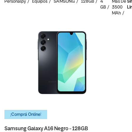
Personalpy
Equipos
SAMSUNG
128GB
4
Mas De
Si
GB
3500
Li
MAh
¡Comprá Online!
Samsung Galaxy A16 Negro - 128GB