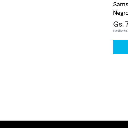
Sams
Negr
Gs. 
HASTA 24 