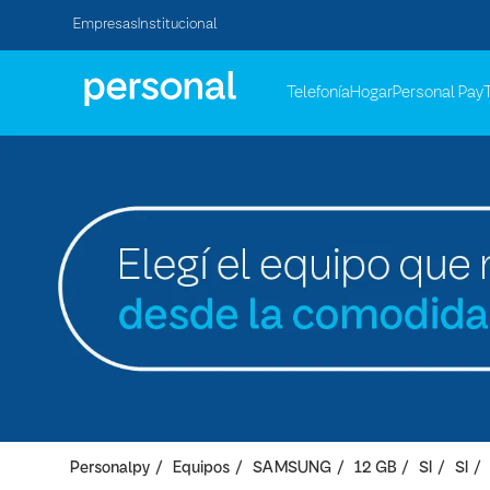
Empresas
Institucional
Telefonía
Hogar
Personal Pay
Personalpy
Equipos
SAMSUNG
12 GB
SI
SI