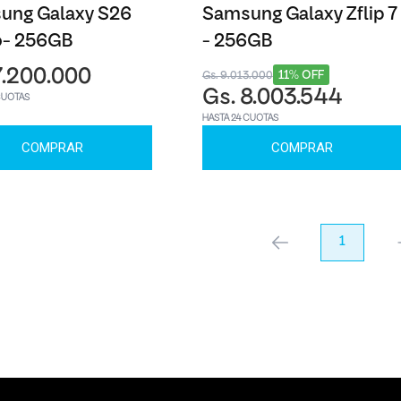
ung Galaxy S26
Samsung Galaxy Zflip 7
o- 256GB
- 256GB
7.200.000
11% OFF
Gs. 9.013.000
Gs. 8.003.544
CUOTAS
HASTA 24 CUOTAS
COMPRAR
COMPRAR
anterior
1
pr