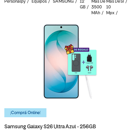
Personalpy
Equipos
SAMSUNG
12
Mas De
Mas De
SI
GB
3500
10
MAh
Mpx
¡Comprá Online!
Samsung Galaxy S26 Ultra Azul - 256GB