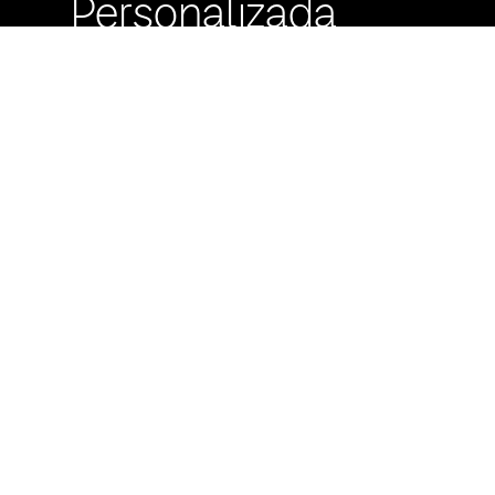
Personalizada
Buzón de
Sugerencias
Servicio Técnico
Máximo Lira 522 c/
Avda. España -