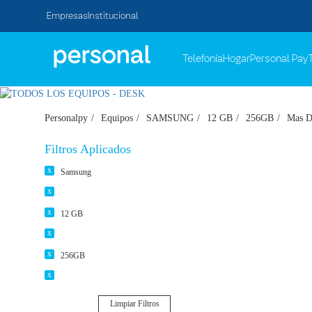
Empresas
Institucional
Telefonía
Hogar
Personal Pay
Personalpy
Equipos
SAMSUNG
12 GB
256GB
Mas D
Filtros Aplicados
Samsung
12 GB
256GB
Limpiar Filtros