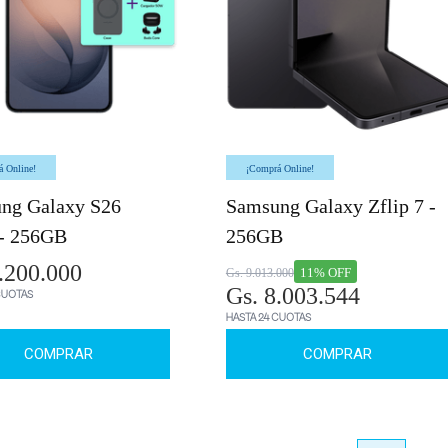
 Online!
¡Comprá Online!
ng Galaxy S26
Samsung Galaxy Zflip 7 -
- 256GB
256GB
.200.000
11% OFF
Gs. 9.013.000
Gs. 8.003.544
CUOTAS
HASTA 24 CUOTAS
COMPRAR
COMPRAR