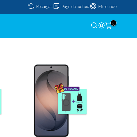
Recargas
Pago de factura
Mi mundo
0