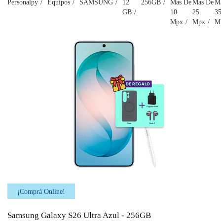
Personalpy
Equipos
SAMSUNG
12
256GB
Mas De
Mas De
M
GB
10
25
3
Mpx
Mpx
M
¡Comprá Online!
Samsung Galaxy S26 Ultra Azul - 256GB