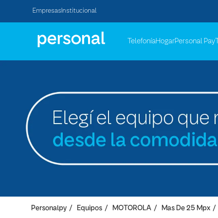
Empresas
Institucional
Telefonía
Hogar
Personal Pay
Personalpy
Equipos
MOTOROLA
Mas De 25 Mpx