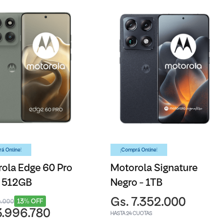
á Online!
¡Comprá Online!
ola Edge 60 Pro
Motorola Signature
- 512GB
Negro - 1TB
Gs. 7.352.000
13% OFF
4.000
3.996.780
HASTA 24 CUOTAS