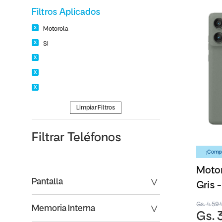
Filtros Aplicados
Motorola
SI
Limpiar Filtros
Filtrar
Teléfonos
¡Compr
Motor
Pantalla
Gris 
Gs. 4.59
Memoria Interna
Gs. 