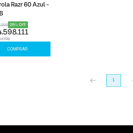
ola Razr 60 Azul -
B
25% OFF
9.000
4.598.111
CUOTAS
COMPRAR
anterior
1
pr