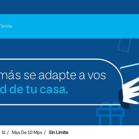
Tienda
SI
Mas De 10 Mpx
Sin Limite