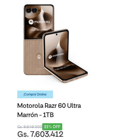
¡Comprá Online!
Motorola Razr 60 Ultra
Marrón - 1TB
21% OFF
Gs. 9.649.000
Gs. 7.603.412