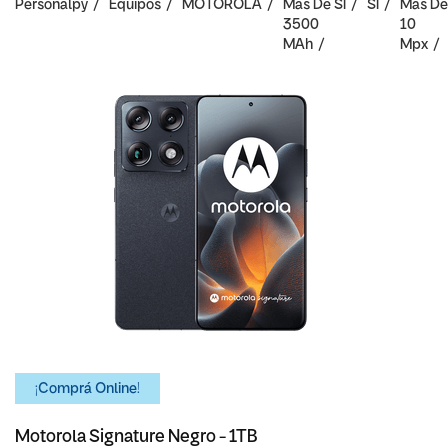
Personalpy
Equipos
MOTOROLA
Mas De
SI
SI
Mas De
3500
10
MAh
Mpx
¡Comprá Online!
Motorola Signature Negro - 1TB