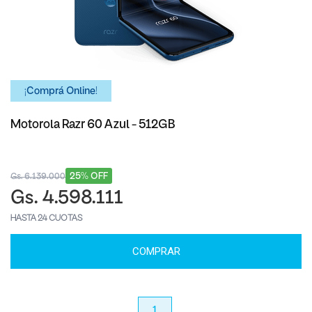
¡Comprá Online!
Motorola Razr 60 Azul - 512GB
25% OFF
Gs. 6.139.000
Gs. 4.598.111
HASTA 24 CUOTAS
COMPRAR
anterior
1
próximo