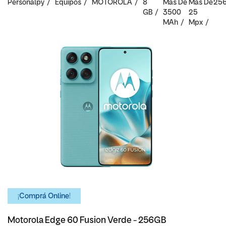
Personalpy
Equipos
MOTOROLA
8
Mas De
Mas De
25
GB
3500
25
MAh
Mpx
¡Comprá Online!
Motorola Edge 60 Fusion Verde - 256GB