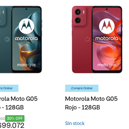
á Online!
¡Comprá Online!
rola Moto G05
Motorola Moto G05
 - 128GB
Rojo - 128GB
30% OFF
000
Sin stock
699.072