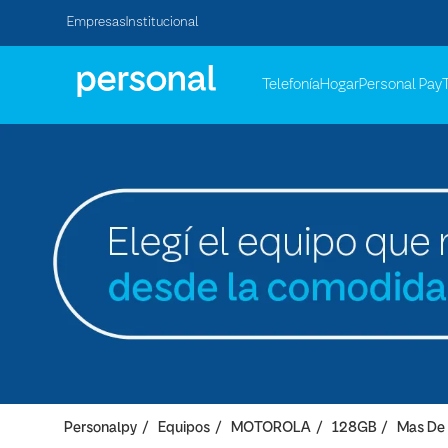
Empresas
Institucional
Telefonía
Hogar
Personal Pay
Personalpy
Equipos
MOTOROLA
128GB
Mas De