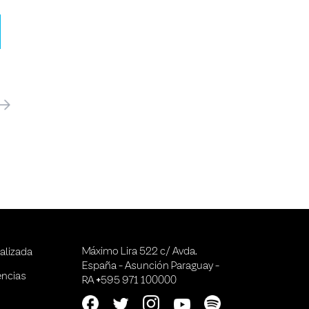
óximo
Máximo Lira 522 c/ Avda.
alizada
España - Asunción Paraguay -
encias
RA +595 971 100000