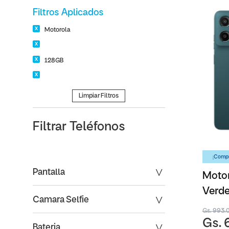
Filtros Aplicados
Motorola
128GB
Limpiar Filtros
Filtrar
Teléfonos
¡Compr
Pantalla
Moto
Verde
Camara Selfie
Gs. 993.
Gs. 
Bateria