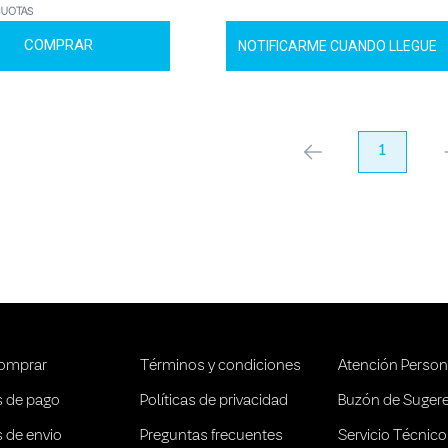
CUOTAS
COMPRAR
NOTIFICARME CUANDO LLEGUE
anterior
1
pr
omprar
Términos y condiciones
Atención Person
 de pago
Políticas de privacidad
Buzón de Suger
 de envio
Preguntas frecuentes
Servicio Técnico