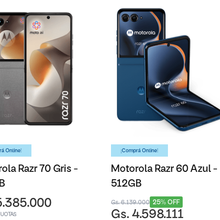
á Online!
¡Comprá Online!
ola Razr 70 Gris -
Motorola Razr 60 Azul -
B
512GB
5.385.000
25% OFF
Gs. 6.139.000
Gs. 4.598.111
CUOTAS