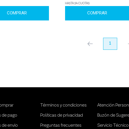
HASTA 24 CUOTAS
COMPRAR
COMPRAR
anterior
1
pr
omprar
Términos y condiciones
Atención Person
 de pago
Políticas de privacidad
Buzón de Suger
 de envio
Preguntas frecuentes
Servicio Técnico