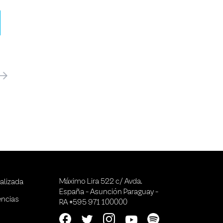
óximo
Máximo Lira 522 c/ Avda.
alizada
España - Asunción Paraguay -
encias
RA +595 971 100000