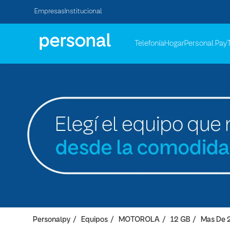
Empresas
Institucional
Telefonía
Hogar
Personal Pay
Personalpy
Equipos
MOTOROLA
12 GB
Mas De 