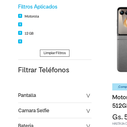
Filtros Aplicados
Motorola
12 GB
Limpiar Filtros
Filtrar
Teléfonos
¡Compr
Pantalla
Motor
512G
Camara Selfie
Gs. 
HASTA 24 
Bateria