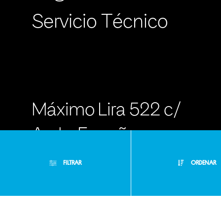
Servicio Técnico
Máximo Lira 522 c/
Avda. España -
Asunción Paraguay
FILTRAR
ORDENAR
- RA +595 971
100000
Filtros Aplicados
Menor Precio