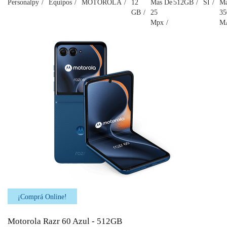
Personalpy
Equipos
MOTOROLA
12
Mas De
512GB
SI
Ma
GB
25
35
Mpx
M
¡Comprá Online!
Motorola Razr 60 Azul - 512GB