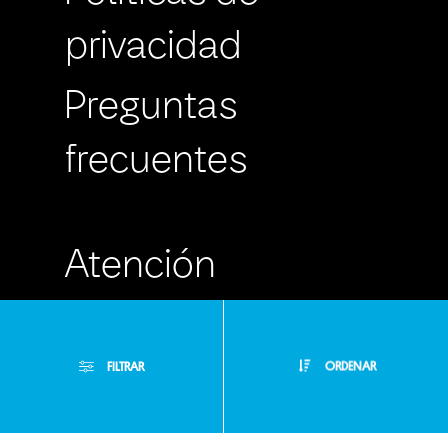
privacidad
Preguntas
frecuentes
Atención
Personalizada
FILTRAR
ORDENAR
Buzón de
Sugerencias