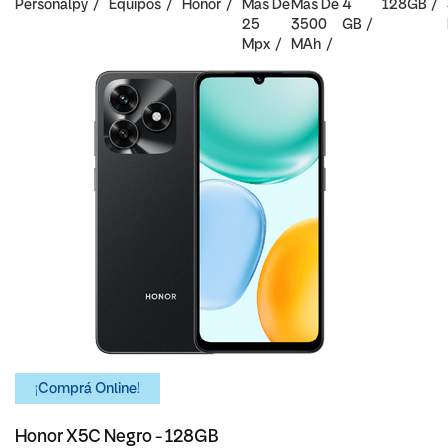
Personalpy
Equipos
Honor
Mas De
Mas De
4
128GB
25
3500
GB
Mpx
MAh
¡Comprá Online!
Honor X5C Negro - 128GB