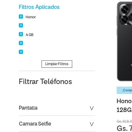
Filtros Aplicados
Honor
4 GB
Limpiar Filtros
Filtrar
Teléfonos
¡Compr
Honor
Pantalla
128G
Gs. 918.
Camara Selfie
Gs. 