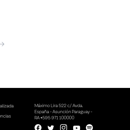
óximo
Máximo Lira 522 c/ Avda.
alizada
España - Asunción Paraguay -
encias
RA +595 971 100000