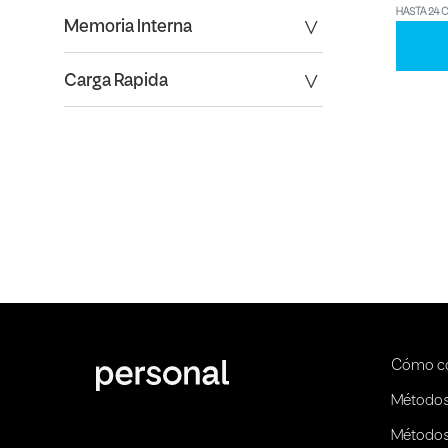
HASTA 24 
Memoria Interna
Carga Rapida
Cómo c
Métodos
Métodos