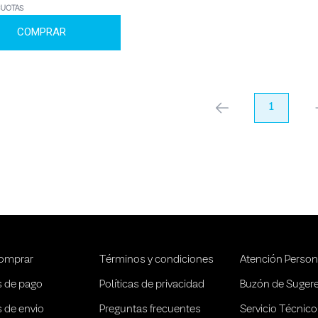
CUOTAS
COMPRAR
anterior
1
pr
omprar
Términos y condiciones
Atención Person
 de pago
Políticas de privacidad
Buzón de Suger
 de envio
Preguntas frecuentes
Servicio Técnico