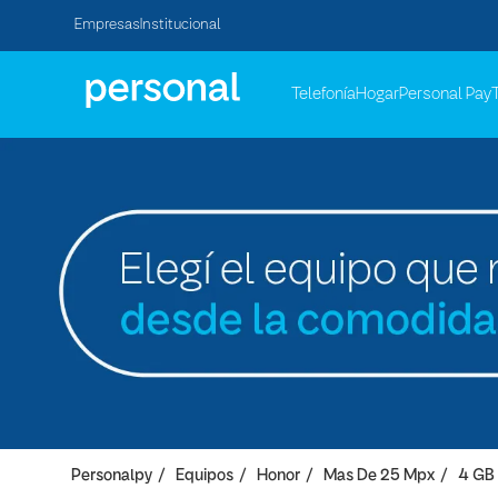
Empresas
Institucional
Telefonía
Hogar
Personal Pay
Personalpy
Equipos
Honor
Mas De 25 Mpx
4 GB