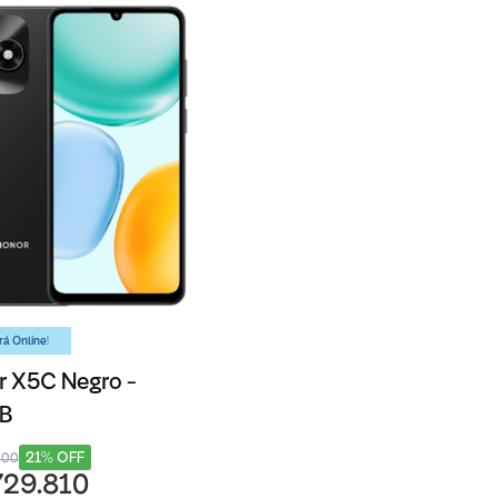
á Online!
 X5C Negro -
B
21% OFF
000
729.810