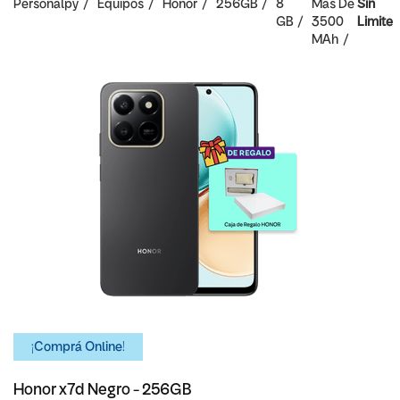
Personalpy
Equipos
Honor
256GB
8
Mas De
Sin
GB
3500
Limite
MAh
¡Comprá Online!
Honor x7d Negro - 256GB