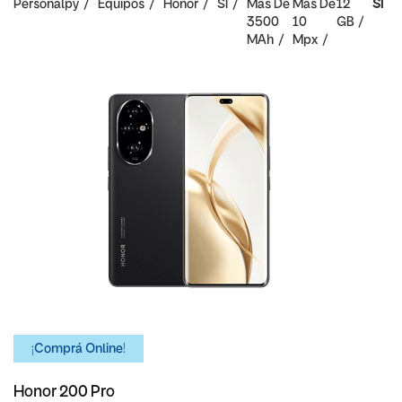
Personalpy
Equipos
Honor
SI
Mas De
Mas De
12
SI
3500
10
GB
MAh
Mpx
¡Comprá Online!
Honor 200 Pro