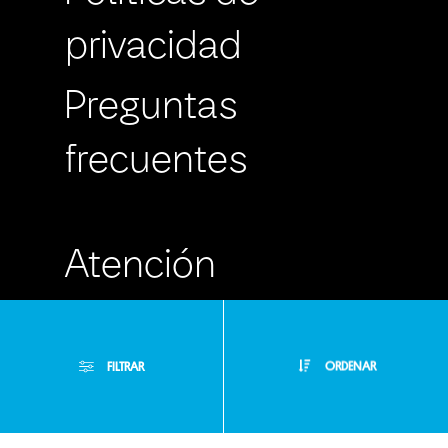
privacidad
Preguntas
frecuentes
Atención
Personalizada
FILTRAR
ORDENAR
Buzón de
Sugerencias